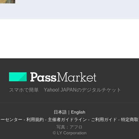
スマホで簡単 Yahoo! JAPANのデジタルチケット
日本語
｜
English
シーセンター
-
利用規約
-
主催者ガイドライン
-
ご利用ガイド
-
特定商取
写真：アフロ
© LY Corporation