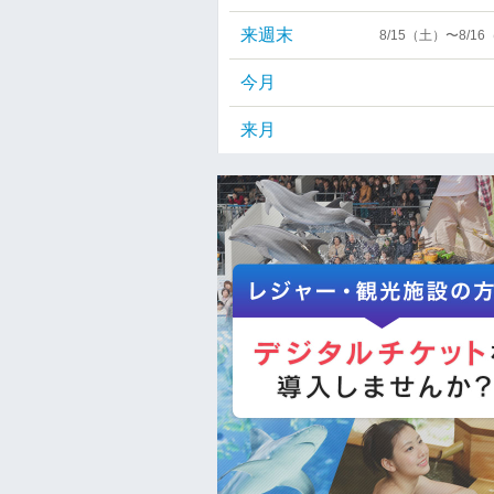
来週末
8/15（土）〜8/1
今月
来月