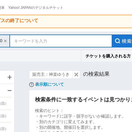
単 Yahoo! JAPANのデジタルチケット
ービスの終了について
30
キーワードを入力
チケットを購入される方
の検索結果
販売主：神楽ゆうき
表示順について
検索条件に一致するイベントは見つかり
9（日）
検索のヒント：
・キーワードに誤字・脱字がないか確認します。
9（日）
・別のカテゴリに変えてみます。
・別の開催地、開催日を選択します。
6（日）