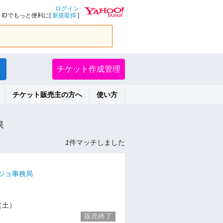
ログイン
IDでもっと便利に[
新規取得
]
チケット作成管理
チケット販売主の方へ
使い方
果
1
件マッチしました
ジョ事務局
7（土）
販売終了