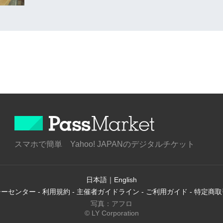
スマホで簡単 Yahoo! JAPANのデジタルチケット
日本語
｜
English
シーセンター
-
利用規約
-
主催者ガイドライン
-
ご利用ガイド
-
特定商取
写真：アフロ
© LY Corporation