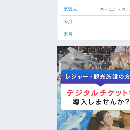
来週末
8/15（土）〜8/1
今月
来月