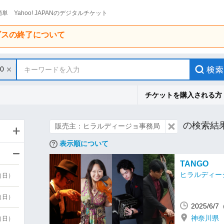
単 Yahoo! JAPANのデジタルチケット
ービスの終了について
30
キーワードを入力
チケットを購入される方
の検索結
販売主：ヒラルディージョ事務局
表示順について
TANGO
ヒラルディー
9（日）
9（日）
2025/6/
神奈川県
6（日）