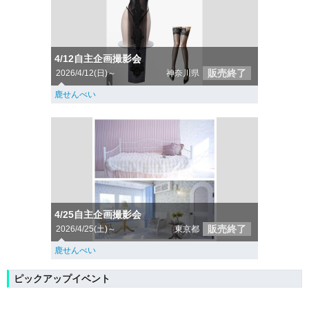
4/12自主企画撮影会
販売終了
2026/4/12(日)～
神奈川県
鹿せんべい
4/25自主企画撮影会
販売終了
2026/4/25(土)～
東京都
鹿せんべい
ピックアップイベント