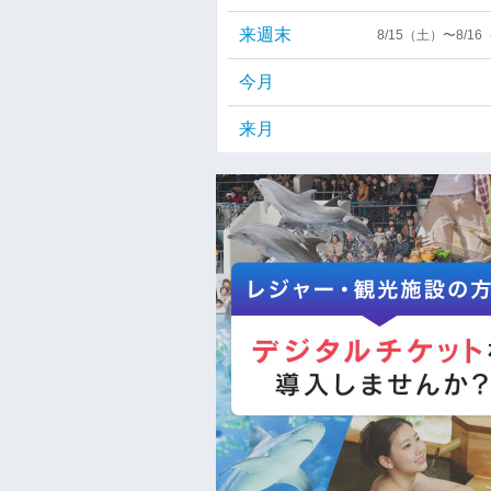
来週末
8/15（土）〜8/1
今月
来月