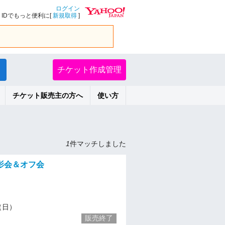
ログイン
IDでもっと便利に[
新規取得
]
チケット作成管理
チケット販売主の方へ
使い方
1
件マッチしました
影会＆オフ会
3（日）
販売終了