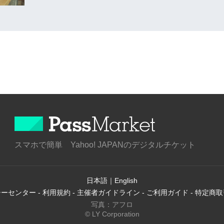
スマホで簡単 Yahoo! JAPANのデジタルチケット
日本語
｜
English
シーセンター
-
利用規約
-
主催者ガイドライン
-
ご利用ガイド
-
特定商取
写真：アフロ
© LY Corporation