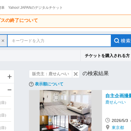
単 Yahoo! JAPANのデジタルチケット
ービスの終了について
キーワードを入力
チケットを購入される方
の検索結果
販売主：鹿せんべい
表示順について
自主企画撮
鹿せんべい
9（日）
9（日）
2026/5/
東京都
6（日）