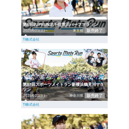
第69回UPRUN北千住荒川ハーフマラソン
販売終了
2025/6/21(土)～
東京都
TI株式会社
第87回スポーツメイトラン新横浜鶴見川マラ
ソン
販売終了
2025/6/21(土)～
神奈川県
TI株式会社