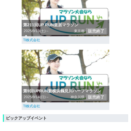
第211回UP RUN皇居マラソン
販売終了
2025/9/13(土)～
東京都
TI株式会社
第9回UPRUN新横浜鶴見川ハーフマラソン
販売終了
2025/9/14(日)～
神奈川県
TI株式会社
ピックアップイベント