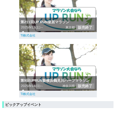
第211回UP RUN皇居マラソン
販売終了
2025/9/13(土)～
東京都
TI株式会社
第9回UPRUN新横浜鶴見川ハーフマラソン
販売終了
2025/9/14(日)～
神奈川県
TI株式会社
ピックアップイベント