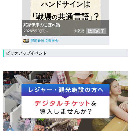
武家伝来のこぼれ話
販売終了
2026/5/10(日)～
大阪府
肥前春日流春日会
ピックアップイベント