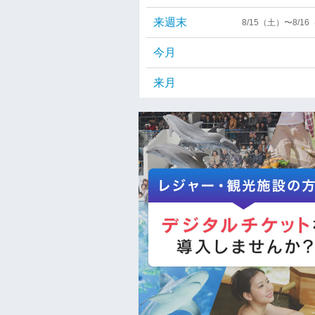
来週末
8/15（土）〜8/1
今月
来月