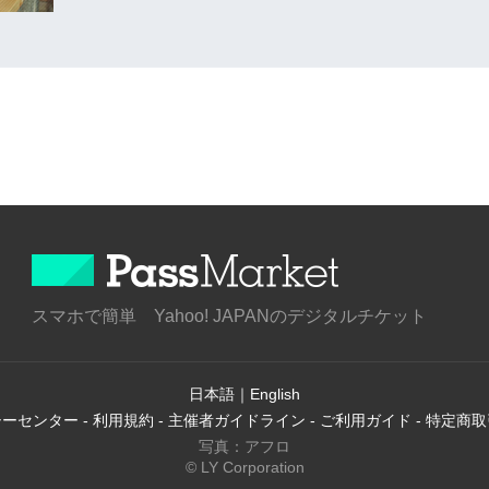
スマホで簡単 Yahoo! JAPANのデジタルチケット
日本語
｜
English
シーセンター
-
利用規約
-
主催者ガイドライン
-
ご利用ガイド
-
特定商取
写真：アフロ
© LY Corporation