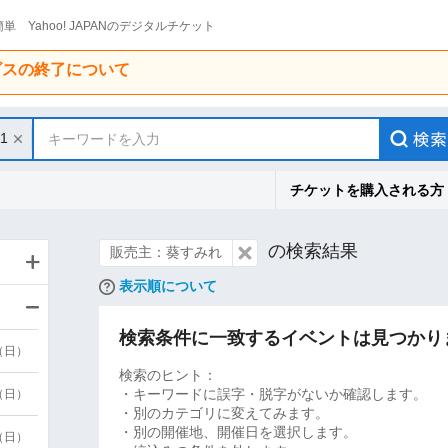
単 Yahoo! JAPANのデジタルチケット
ービスの終了について
31
キーワードを入力
チケットを購入される方
の検索結果
販売主：葵すみれ
表示順について
検索条件に一致するイベントは見つかり
9（日）
検索のヒント：
・キーワードに誤字・脱字がないか確認します。
9（日）
・別のカテゴリに変えてみます。
・別の開催地、開催日を選択します。
6（日）