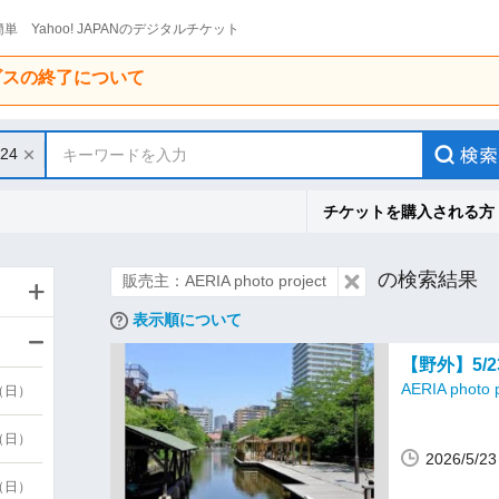
単 Yahoo! JAPANのデジタルチケット
ービスの終了について
/24
キーワードを入力
チケットを購入される方
の検索結果
販売主：AERIA photo project
表示順について
【野外】5/
AERIA photo p
9（日）
9（日）
2026/5/
6（日）