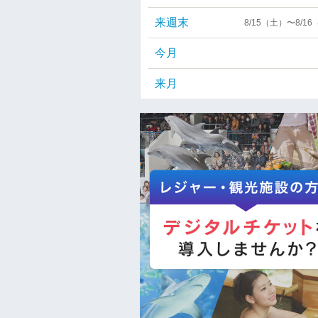
来週末
8/15（土）〜8/1
今月
来月