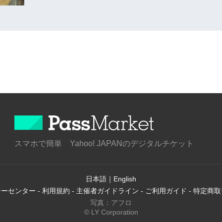
スマホで簡単 Yahoo! JAPANのデジタルチケット
日本語
｜
English
シーセンター
-
利用規約
-
主催者ガイドライン
-
ご利用ガイド
-
特定商取
写真：アフロ
© LY Corporation