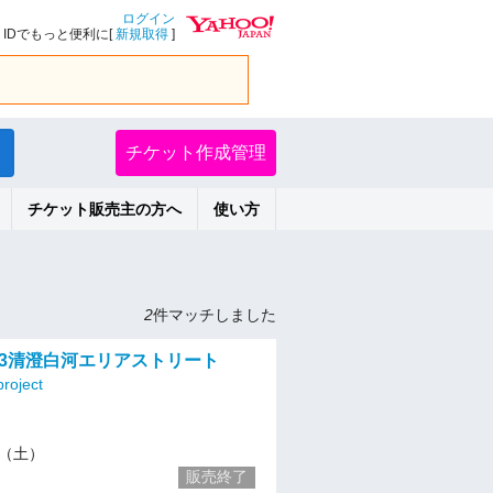
ログイン
IDでもっと便利に[
新規取得
]
チケット作成管理
チケット販売主の方へ
使い方
2
件マッチしました
23清澄白河エリアストリート
roject
23（土）
販売終了