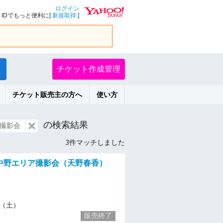
ログイン
IDでもっと便利に[
新規取得
]
チケット作成管理
チケット販売主の方へ
使い方
の検索結果
h撮影会
3
件マッチしました
）中野エリア撮影会（天野春香）
28（土）
販売終了