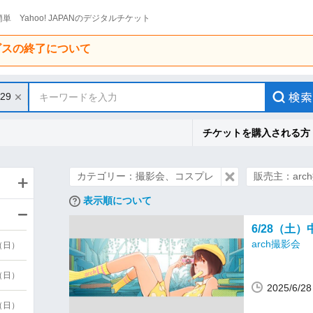
単 Yahoo! JAPANのデジタルチケット
ービスの終了について
/29
キーワードを入力
チケットを購入される方
カテゴリー：撮影会、コスプレ
販売主：arc
表示順について
6/28（土
arch撮影会
9（日）
9（日）
2025/6/
6（日）