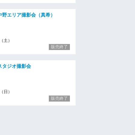
）中野エリア撮影会（真希）
28（土）
販売終了
）スタジオ撮影会
29（日）
販売終了