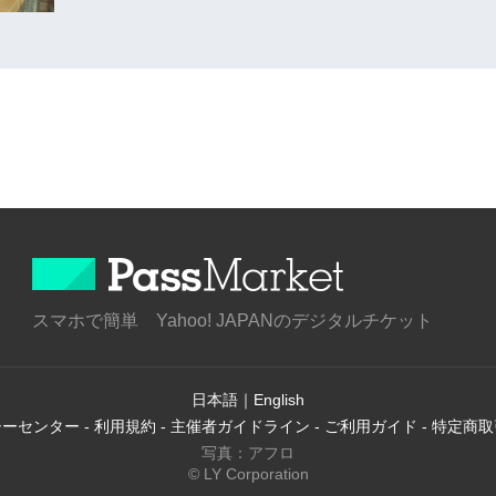
スマホで簡単 Yahoo! JAPANのデジタルチケット
日本語
｜
English
シーセンター
-
利用規約
-
主催者ガイドライン
-
ご利用ガイド
-
特定商取
写真：アフロ
© LY Corporation