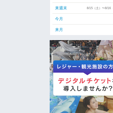
来週末
8/15（土）〜8/1
今月
来月