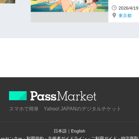
2026/4/
東京都
スマホで簡単 Yahoo! JAPANのデジタルチケット
日本語
｜
English
シーセンター
-
利用規約
-
主催者ガイドライン
-
ご利用ガイド
-
特定商取