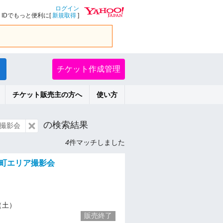
ログイン
IDでもっと便利に[
新規取得
]
チケット作成管理
チケット販売主の方へ
使い方
の検索結果
h撮影会
4
件マッチしました
元町エリア撮影会
4（土）
販売終了