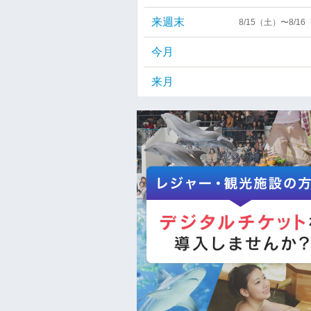
来週末
8/15（土）〜8/1
今月
来月