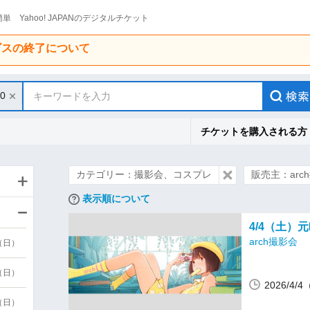
単 Yahoo! JAPANのデジタルチケット
ービスの終了について
30
キーワードを入力
チケットを購入される方
カテゴリー：撮影会、コスプレ
販売主：arc
表示順について
4/4（土）
arch撮影会
9（日）
9（日）
2026/4/
6（日）