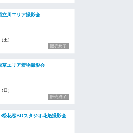
）西立川エリア撮影会
11（土）
販売終了
）浅草エリア着物撮影会
19（日）
販売終了
）小松花恋BDスタジオ花魁撮影会