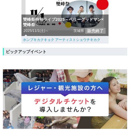
雙峰祭特別ライブ2025～ベリーグッドマン×
雙峰祭～
販売終了
2025/11/1(土)～
茨城県
ホンブキカクキョク アーティストショウチキカク
ピックアップイベント