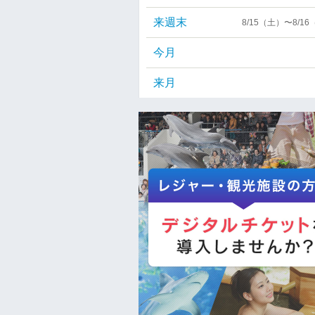
来週末
8/15（土）〜8/1
今月
来月