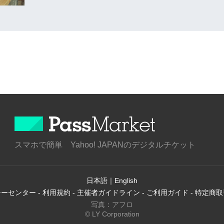
スマホで簡単 Yahoo! JAPANのデジタルチケット
日本語
｜
English
シーセンター
-
利用規約
-
主催者ガイドライン
-
ご利用ガイド
-
特定商取
写真：アフロ
© LY Corporation