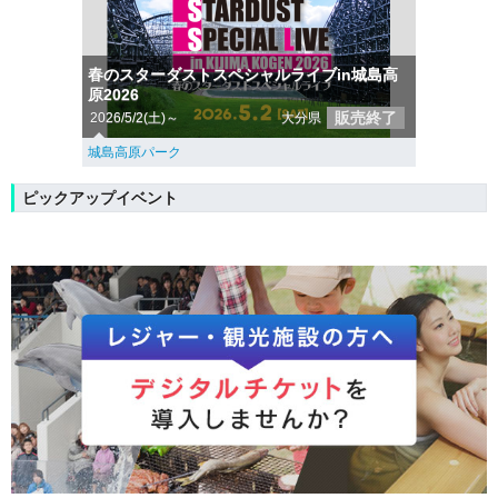
春のスターダストスペシャルライブin城島高
原2026
販売終了
2026/5/2(土)～
大分県
城島高原パーク
ピックアップイベント