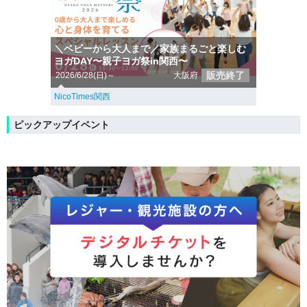
＼ベビーから大人まで／家族まるごと楽しむ
ヨガDAY〜親子ヨガ祭in関西〜
販売終了
2026/6/28(日)～
大阪府
NicoTimes関西
ピックアップイベント