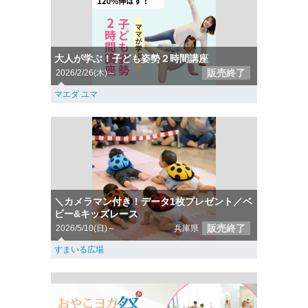
大人が学ぶ！子ども姿勢２時間講座
販売終了
2026/2/26(木)～
マエダ ユマ
＼カメラマン付き！データ1枚プレゼント／ベ
ビー&キッズレース
販売終了
2026/5/10(日)～
兵庫県
すまいる広場