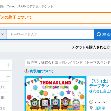
単 Yahoo! JAPANのデジタルチケット
ービスの終了について
キーワードを入力
チケットを購入される方
販売主：株式会社富士急ハイランド（トーマスランド
表示順について
【7/5（
デープラン
9（日）
株式会社富士
9（日）
2025/7/
山梨県
6（日）