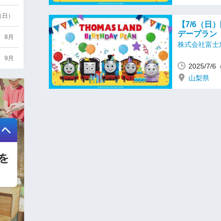
6（日）
【7/6（
デープラン
8月
株式会社富士
9月
2025/7/
山梨県