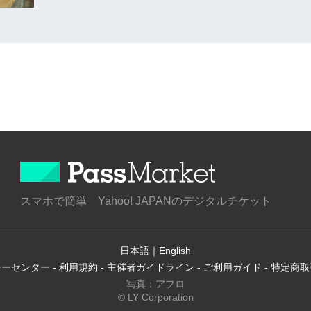
スマホで簡単 Yahoo! JAPANのデジタルチケット
日本語
｜
English
シーセンター
-
利用規約
-
主催者ガイドライン
-
ご利用ガイド
-
特定商取
写真：アフロ
© LY Corporation