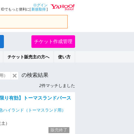
ログイン
IDでもっと便利に[
新規取得
]
チケット作成管理
チケット販売主の方へ
使い方
の検索結果
用）
2
件マッチしました
土）限り有効】トーマスランドバース
急ハイランド（トーマスランド用）
5（土）
販売終了