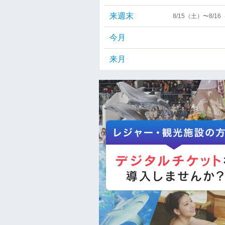
来週末
8/15（土）〜8/1
今月
来月