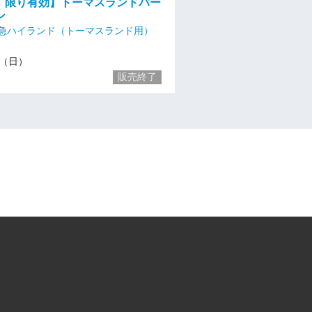
日）限り有効】トーマスランドバー
ン
急ハイランド（トーマスランド用）
21（日）
販売終了