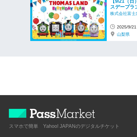
【9/21（
スデープラ
株式会社富士
2025/9/
山梨県
スマホで簡単 Yahoo! JAPANのデジタルチケット