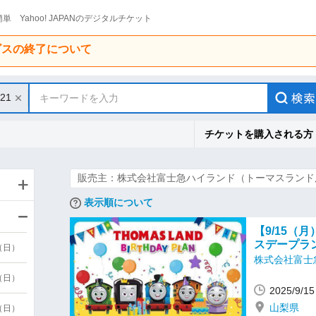
単 Yahoo! JAPANのデジタルチケット
ービスの終了について
/21
キーワードを入力
チケットを購入される方
販売主：株式会社富士急ハイランド（トーマスランド
表示順について
【9/15（
スデープラ
9（日）
株式会社富士
9（日）
2025/9/
山梨県
6（日）