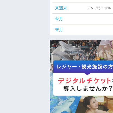
来週末
8/15（土）〜8/1
今月
来月