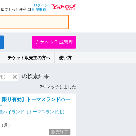
ログイン
IDでもっと便利に[
新規取得
]
チケット作成管理
チケット販売主の方へ
使い方
の検索結果
用）
7
件マッチしました
月）限り有効】トーマスランドバー
ン
急ハイランド（トーマスランド用）
15（月）
販売終了