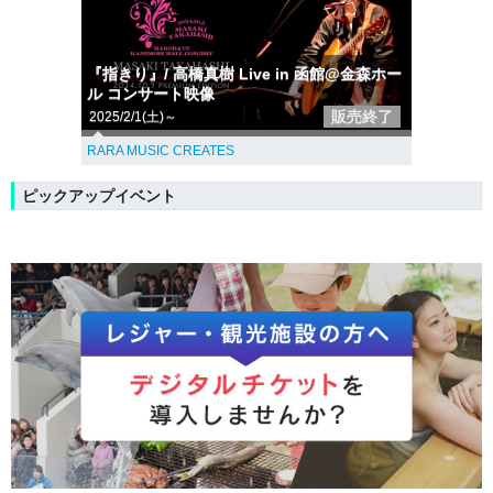
『指きり』/ 高橋真樹 Live in 函館@金森ホー
ル コンサート映像
販売終了
2025/2/1(土)～
RARA MUSIC CREATES
ピックアップイベント