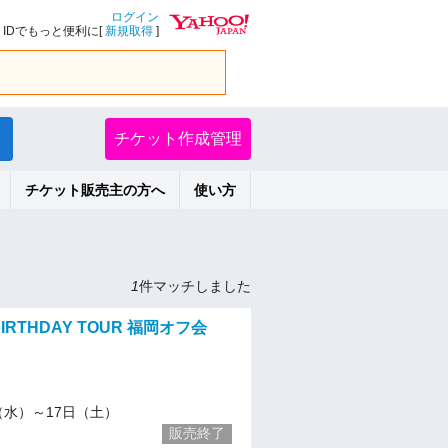
ログイン
IDでもっと便利に[
新規取得
]
チケット作成管理
チケット販売主の方へ
使い方
1
件マッチしました
 BIRTHDAY TOUR 福岡オフ会
/7（水）～17日（土）
販売終了