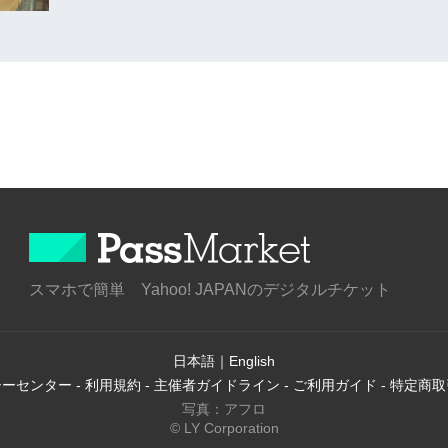
スマホで簡単 Yahoo! JAPANのデジタルチケット
日本語
｜
English
シーセンター
-
利用規約
-
主催者ガイドライン
-
ご利用ガイド
-
特定商取
写真：アフロ
© LY Corporation