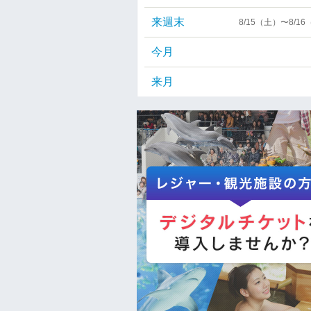
来週末
8/15（土）〜8/1
今月
来月