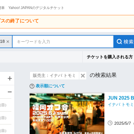
単 Yahoo! JAPANのデジタルチケット
ービスの終了について
/18
キーワードを入力
チケットを購入される方
の検索結果
販売主：イナバ トモミ
表示順について
JUN 2025
イナバ トモミ
9（日）
9（日）
2025/5
6（日）