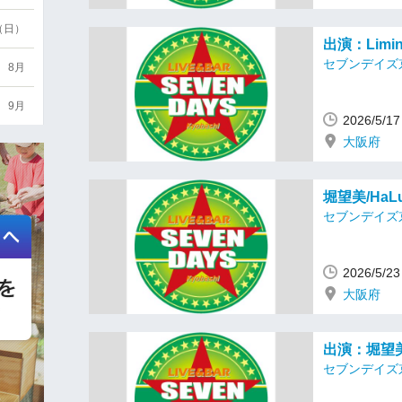
6（日）
出演：Limi
セブンデイズ
8月
9月
2026/5
大阪府
堀望美/HaLu/
セブンデイズ
2026/5
大阪府
出演：堀望美/H
セブンデイズ