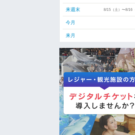
来週末
8/15（土）〜8/1
今月
来月