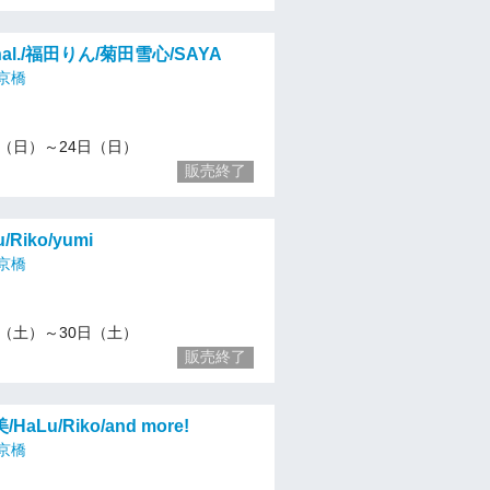
nal./福田りん/菊田雪心/SAYA
京橋
/17（日）～24日（日）
販売終了
Riko/yumi
京橋
/23（土）～30日（土）
販売終了
aLu/Riko/and more!
京橋