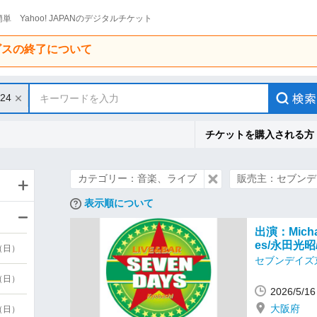
単 Yahoo! JAPANのデジタルチケット
ービスの終了について
/24
キーワードを入力
チケットを購入される方
カテゴリー：音楽、ライブ
販売主：セブンデ
表示順について
出演：Mich
es/永田光昭
9（日）
セブンデイズ
9（日）
2026/5
大阪府
6（日）