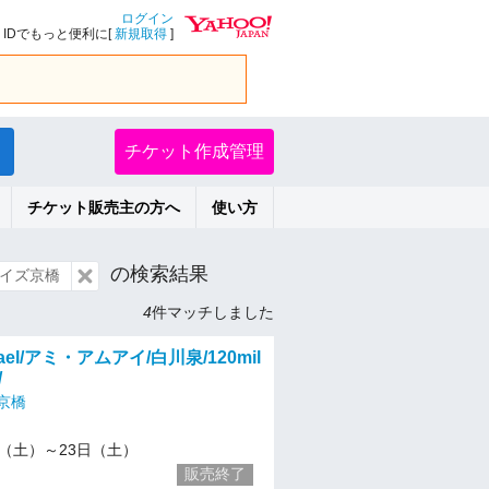
ログイン
IDでもっと便利に[
新規取得
]
チケット作成管理
チケット販売主の方へ
使い方
の検索結果
イズ京橋
4
件マッチしました
ael/アミ・アムアイ/白川泉/120mil
/
京橋
/16（土）～23日（土）
販売終了