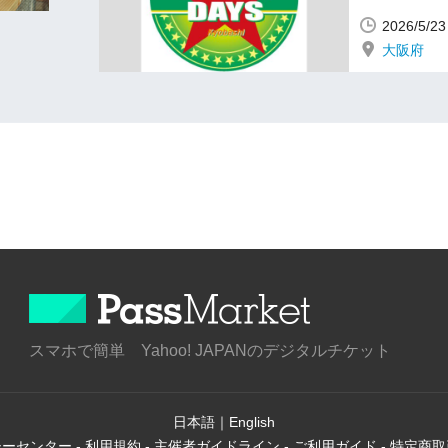
2026/5
大阪府
スマホで簡単 Yahoo! JAPANのデジタルチケット
日本語
｜
English
シーセンター
-
利用規約
-
主催者ガイドライン
-
ご利用ガイド
-
特定商取