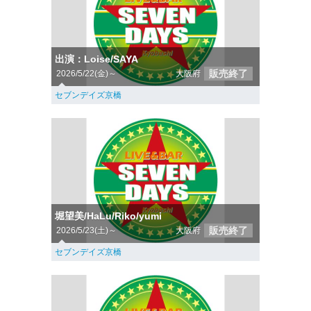
出演：Loise/SAYA
販売終了
2026/5/22(金)～
大阪府
セブンデイズ京橋
堀望美/HaLu/Riko/yumi
販売終了
2026/5/23(土)～
大阪府
セブンデイズ京橋