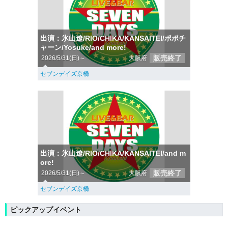
出演：氷山遼/RIO/CHIKA/KANSAITEI/ポポチ
ャーン/Yosuke/and more!
販売終了
2026/5/31(日)～
大阪府
セブンデイズ京橋
出演：氷山遼/RIO/CHIKA/KANSAITEI/and m
ore!
販売終了
2026/5/31(日)～
大阪府
セブンデイズ京橋
ピックアップイベント