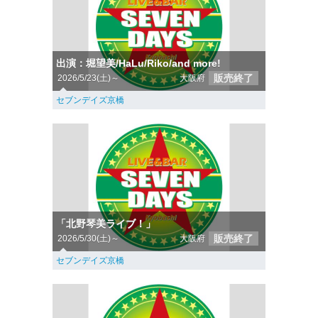
出演：堀望美/HaLu/Riko/and more!
販売終了
2026/5/23(土)～
大阪府
セブンデイズ京橋
「北野琴美ライブ！」
販売終了
2026/5/30(土)～
大阪府
セブンデイズ京橋