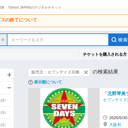
単 Yahoo! JAPANのデジタルチケット
ービスの終了について
キーワードを入力
チケットを購入される方
の検索結果
販売主：セブンデイズ京橋
表示順について
「北野琴美
セブンデイズ
9（日）
9（日）
2026/5/
大阪府
6（日）