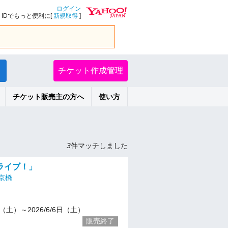
ログイン
IDでもっと便利に[
新規取得
]
チケット作成管理
チケット販売主の方へ
使い方
3
件マッチしました
ライブ！」
京橋
30（土）～2026/6/6日（土）
販売終了