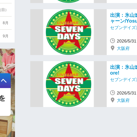
6（日）
出演：氷山遼/R
ャーン/Yosuk
8月
セブンデイズ
9月
2026/5/
大阪府
出演：氷山遼/R
ore!
セブンデイズ
2026/5/
大阪府