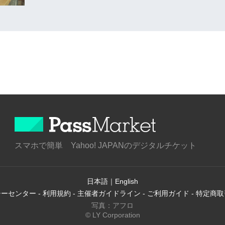
スマホで簡単 Yahoo! JAPANのデジタルチケット
日本語
｜
English
シーセンター
-
利用規約
-
主催者ガイドライン
-
ご利用ガイド
-
特定商取
写真：アフロ
© LY Corporation