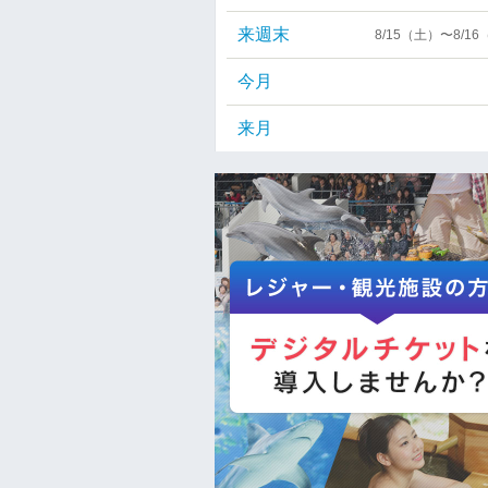
来週末
8/15（土）〜8/1
今月
来月