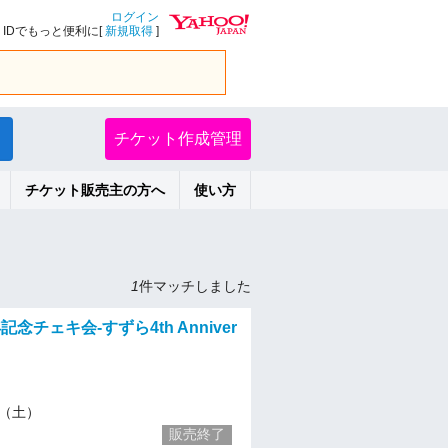
ログイン
IDでもっと便利に[
新規取得
]
チケット作成管理
チケット販売主の方へ
使い方
1
件マッチしました
念チェキ会-すずら4th Anniver
17（土）
販売終了