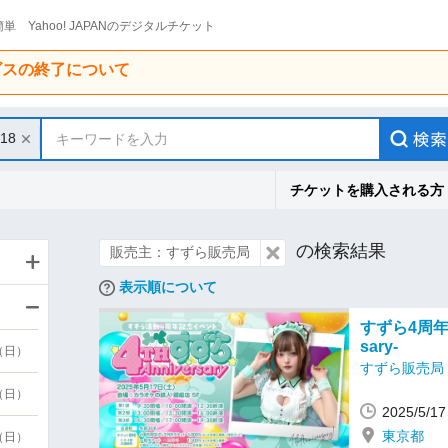
単 Yahoo! JAPANのデジタルチケット
ービスの終了について
/18
キーワードを入力
チケットを購入される方
の検索結果
販売主：すずら販売局
表示順について
すずら4周年記
sary-
9（日）
すずら販売局
9（日）
2025/5/
東京都
6（日）