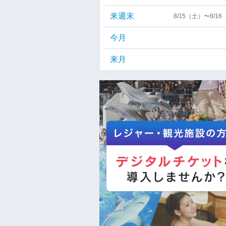
来週末
8/15（土）〜8/1
今月
来月