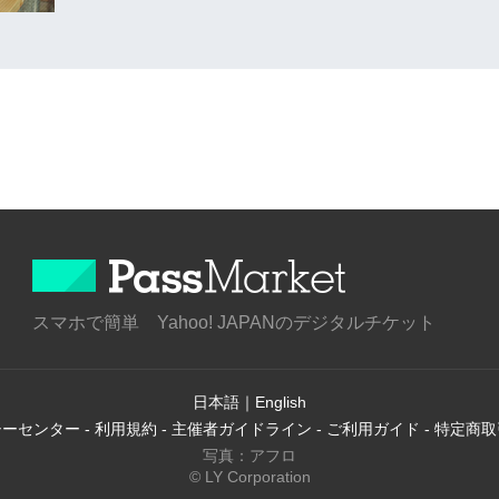
スマホで簡単 Yahoo! JAPANのデジタルチケット
日本語
｜
English
シーセンター
-
利用規約
-
主催者ガイドライン
-
ご利用ガイド
-
特定商取
写真：アフロ
© LY Corporation