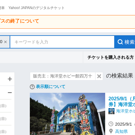
単 Yahoo! JAPANのデジタルチケット
ービスの終了について
30
キーワードを入力
チケットを購入される方
の検索結果
販売主：海洋堂ホビー館四万十
表示順について
2025/9
券】海洋堂
9（日）
海洋堂ホ
9（日）
2025/9/
高知県
6（日）