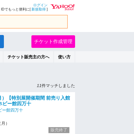
ログイン
IDでもっと便利に[
新規取得
]
チケット作成管理
チケット販売主の方へ
使い方
11
件マッチしました
/1（月）【特別展開催期間 前売り入館
ホビー館四万十
ビー館四万十
1（月）
販売終了