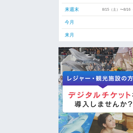
来週末
8/15（土）〜8/1
今月
来月