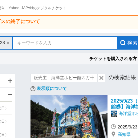
単 Yahoo! JAPANのデジタルチケット
ービスの終了について
/28
キーワードを入力
チケットを購入される方
の検索結果
販売主：海洋堂ホビー館四万十
表示順について
2025/9
館券】海洋
9（日）
海洋堂ホ
9（日）
2025/9/
高知県
6（日）