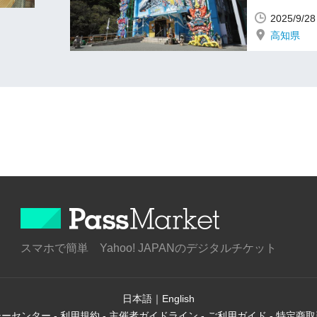
2025/9/
高知県
スマホで簡単 Yahoo! JAPANのデジタルチケット
日本語
｜
English
シーセンター
-
利用規約
-
主催者ガイドライン
-
ご利用ガイド
-
特定商取