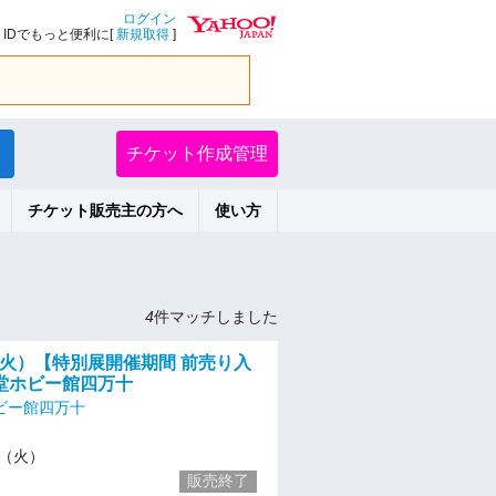
ログイン
IDでもっと便利に[
新規取得
]
チケット作成管理
チケット販売主の方へ
使い方
4
件マッチしました
/23（火）【特別展開催期間 前売り入
堂ホビー館四万十
ビー館四万十
23（火）
販売終了