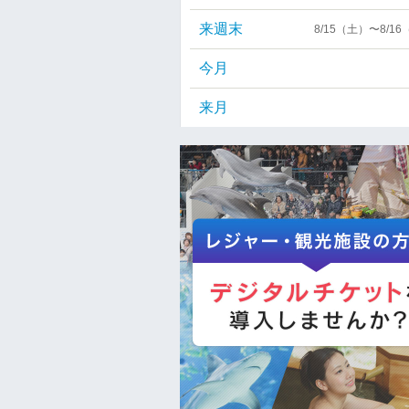
来週末
8/15（土）〜8/1
今月
来月