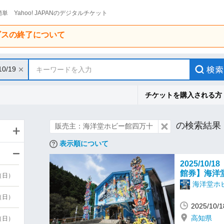
単 Yahoo! JAPANのデジタルチケット
ービスの終了について
10/19
キーワードを入力
チケットを購入される方
の検索結果
販売主：海洋堂ホビー館四万十
表示順について
2025/10
館券】海洋
9（日）
海洋堂ホ
9（日）
2025/10
高知県
6（日）