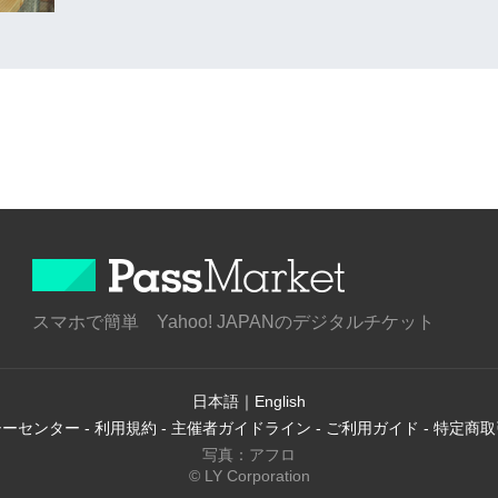
スマホで簡単 Yahoo! JAPANのデジタルチケット
日本語
｜
English
シーセンター
-
利用規約
-
主催者ガイドライン
-
ご利用ガイド
-
特定商取
写真：アフロ
© LY Corporation