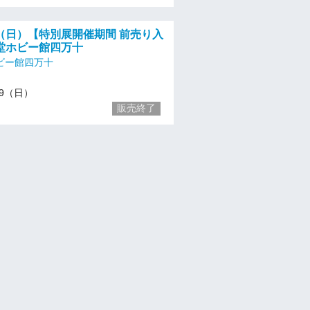
/19（日）【特別展開催期間 前売り入
堂ホビー館四万十
ビー館四万十
/19（日）
販売終了