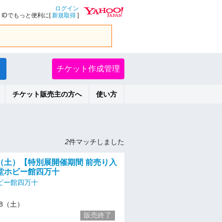
ログイン
IDでもっと便利に[
新規取得
]
チケット作成管理
チケット販売主の方へ
使い方
2
件マッチしました
/18（土）【特別展開催期間 前売り入
堂ホビー館四万十
ビー館四万十
/18（土）
販売終了