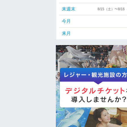
来週末
8/15（土）〜8/1
今月
来月