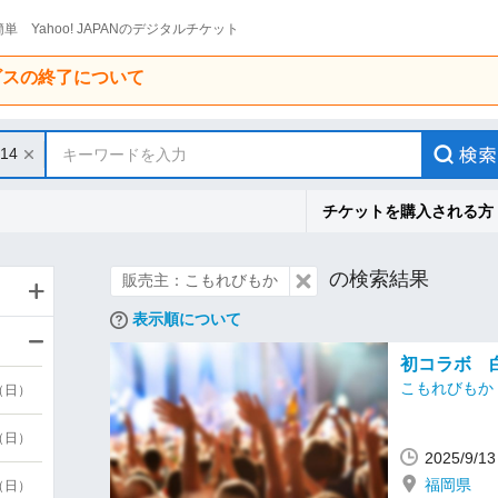
単 Yahoo! JAPANのデジタルチケット
ービスの終了について
/14
キーワードを入力
チケットを購入される方
の検索結果
販売主：こもれびもか
表示順について
初コラボ 
こもれびもか
9（日）
9（日）
2025/9/
福岡県
6（日）