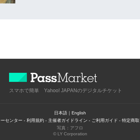
スマホで簡単 Yahoo! JAPANのデジタルチケット
日本語
｜
English
シーセンター
-
利用規約
-
主催者ガイドライン
-
ご利用ガイド
-
特定商取
写真：アフロ
© LY Corporation