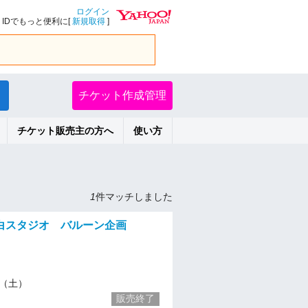
ログイン
IDでもっと便利に[
新規取得
]
チケット作成管理
チケット販売主の方へ
使い方
1
件マッチしました
白スタジオ バルーン企画
13（土）
販売終了