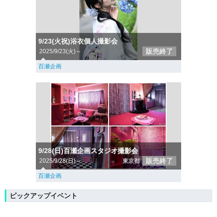
9/23(火祝)浴衣個人撮影会
販売終了
2025/9/23(火)～
百瀬企画
9/28(日)百瀬企画スタジオ撮影会
販売終了
2025/9/28(日)～
東京都
百瀬企画
ピックアップイベント