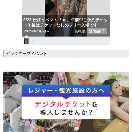
9/23 松江イベント『 u 』午前中ご予約チケッ
ト午後はチケットなしのフリー入場です
販売終了
2025/9/23(火)～
島根県
u
ピックアップイベント