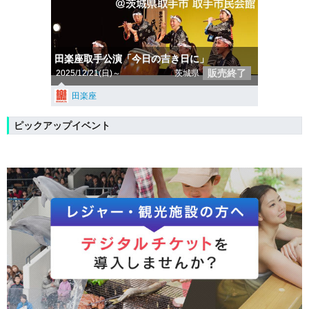
田楽座取手公演「今日の吉き日に」
販売終了
2025/12/21(日)～
茨城県
田楽座
ピックアップイベント