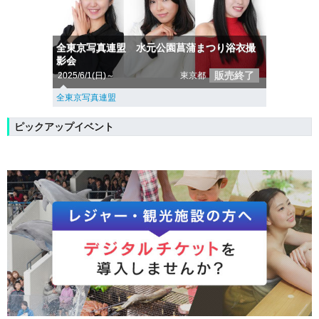
全東京写真連盟 水元公園菖蒲まつり浴衣撮
影会
販売終了
2025/6/1(日)～
東京都
全東京写真連盟
ピックアップイベント