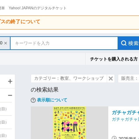
単 Yahoo! JAPANのデジタルチケット
ービスの終了について
10
キーワードを入力
チケットを購入される方
カテゴリー：教室、ワークショップ
販売主：
の検索結果
表示順について
9（日）
ガチャガチ
ガチャガチャ
9（日）
6（日）
2025/8