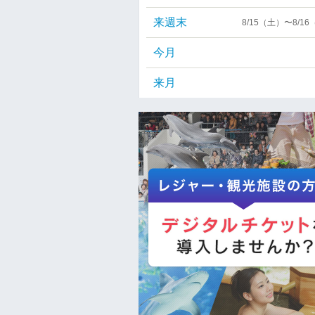
来週末
8/15（土）〜8/1
今月
来月