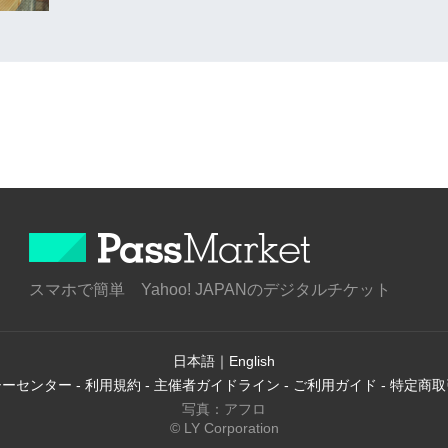
スマホで簡単 Yahoo! JAPANのデジタルチケット
日本語
｜
English
シーセンター
-
利用規約
-
主催者ガイドライン
-
ご利用ガイド
-
特定商取
写真：アフロ
© LY Corporation