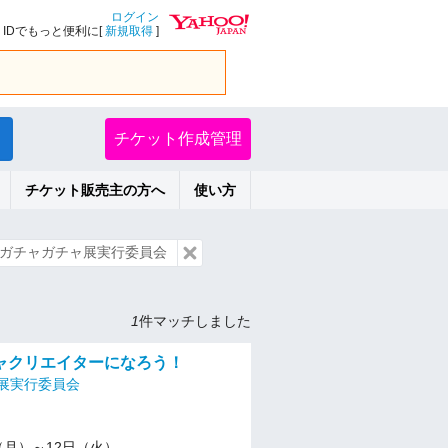
ログイン
IDでもっと便利に[
新規取得
]
チケット作成管理
チケット販売主の方へ
使い方
ガチャガチャ展実行委員会
1
件マッチしました
ャクリエイターになろう！
展実行委員会
/4（月）～12日（火）