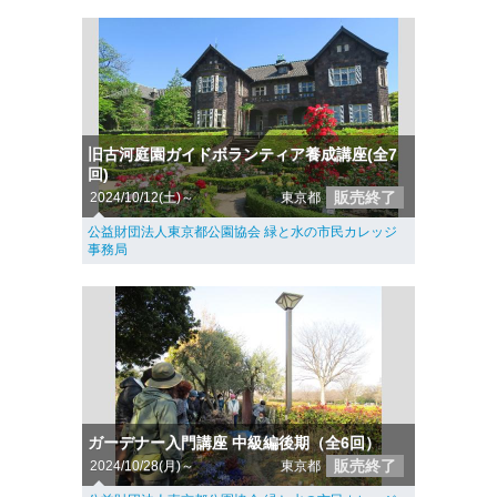
旧古河庭園ガイドボランティア養成講座(全7
回)
販売終了
2024/10/12(土)～
東京都
公益財団法人東京都公園協会 緑と水の市民カレッジ
事務局
ガーデナー入門講座 中級編後期（全6回）
販売終了
2024/10/28(月)～
東京都