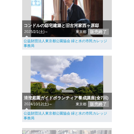
コンドルの邸宅建築と旧古河家西ヶ原邸
販売終了
2025/2/1(土)～
東京都
公益財団法人東京都公園協会 緑と水の市民カレッジ
事務局
清澄庭園ガイドボランティア養成講座(全7回)
販売終了
2024/10/12(土)～
東京都
公益財団法人東京都公園協会 緑と水の市民カレッジ
事務局