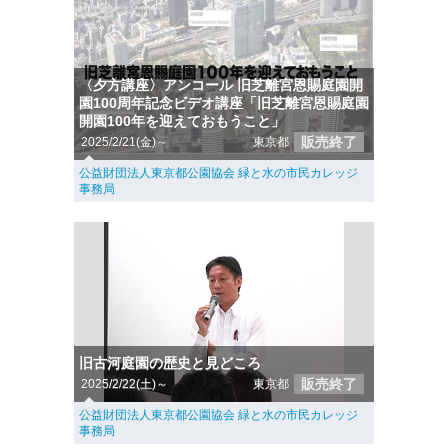
〈夕方講座〉アンコール 旧芝離宮恩賜庭園開
園100周年記念ビデオ講座「旧芝離宮恩賜庭園
開園100年を迎えておもうこと」
販売終了
2025/2/21(金)～
東京都
公益財団法人東京都公園協会 緑と水の市民カレッジ
事務局
旧古河庭園の歴史と見どころ
販売終了
2025/2/22(土)～
東京都
公益財団法人東京都公園協会 緑と水の市民カレッジ
事務局