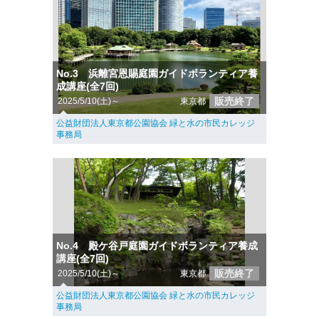
No.3 浜離宮恩賜庭園ガイドボランティア養
成講座(全7回)
販売終了
2025/5/10(土)～
東京都
公益財団法人東京都公園協会 緑と水の市民カレッジ
事務局
No.4 殿ケ谷戸庭園ガイドボランティア養成
講座(全7回)
販売終了
2025/5/10(土)～
東京都
公益財団法人東京都公園協会 緑と水の市民カレッジ
事務局