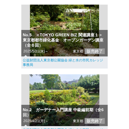
No.5 ＜TOKYO GREEN BIZ 関連講座１＞
東京都都市緑化基金 オープンガーデン講座
（全６回）
販売終了
2025/5/21(水)～
東京都
公益財団法人東京都公園協会 緑と水の市民カレッジ
事務局
No.2 ガーデナー入門講座 中級編前期（全6
回）
販売終了
2025/4/21(月)～
東京都