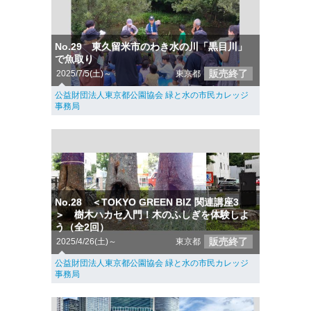
No.29 東久留米市のわき水の川「黒目川」
で魚取り
販売終了
2025/7/5(土)～
東京都
公益財団法人東京都公園協会 緑と水の市民カレッジ
事務局
No.28 ＜TOKYO GREEN BIZ 関連講座3
＞ 樹木ハカセ入門！木のふしぎを体験しよ
う（全2回）
販売終了
2025/4/26(土)～
東京都
公益財団法人東京都公園協会 緑と水の市民カレッジ
事務局