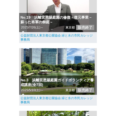
No.19 浜離宮恩賜庭園の修復・復元事業－
蘇った将軍の御庭－
販売終了
2025/7/26(土)～
東京都
公益財団法人東京都公園協会 緑と水の市民カレッジ
事務局
No.3 浜離宮恩賜庭園ガイドボランティア養
成講座(全7回)
販売終了
2025/5/10(土)～
東京都
公益財団法人東京都公園協会 緑と水の市民カレッジ
事務局