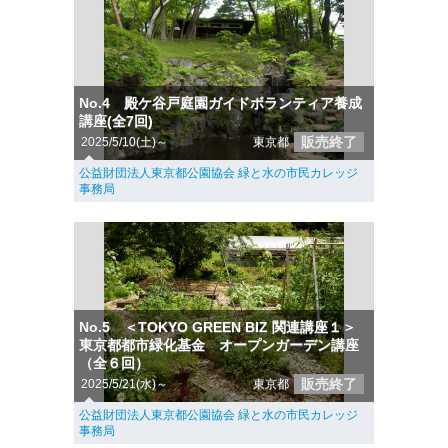
No.4 殿ケ谷戸庭園ガイドボランティア養成
講座(全7回)
販売終了
2025/5/10(土)～
東京都
公益財団法人東京都公園協会 緑と水の市民カレッジ
事務局
No.5 ＜TOKYO GREEN BIZ 関連講座１＞
東京都都市緑化基金 オープンガーデン講座
（全６回）
販売終了
2025/5/21(水)～
東京都
公益財団法人東京都公園協会 緑と水の市民カレッジ
事務局