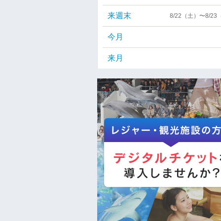
来週末
8/22（土）〜8/2
今月
来月