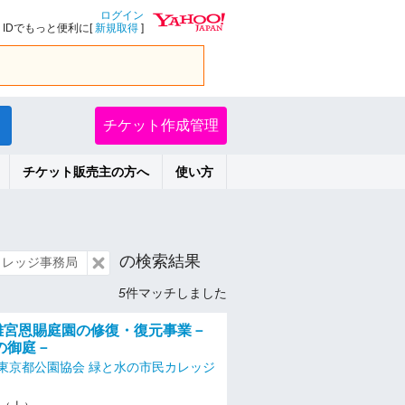
ログイン
IDでもっと便利に[
新規取得
]
チケット作成管理
チケット販売主の方へ
使い方
の検索結果
カレッジ事務局
5
件マッチしました
浜離宮恩賜庭園の修復・復元事業－
の御庭－
東京都公園協会 緑と水の市民カレッジ