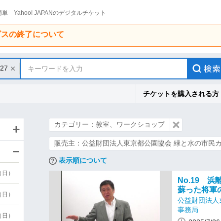
単 Yahoo! JAPANのデジタルチケット
ービスの終了について
/27
キーワードを入力
チケットを購入される方
カテゴリー：教室、ワークショップ
販売主：公益財団法人東京都公園協会 緑と水の市民
表示順について
6（日）
No.19 
蘇った将軍
6（日）
公益財団法人
事務局
3（日）