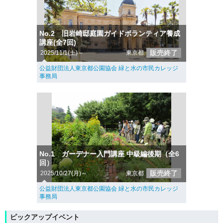
No.2 旧岩崎邸庭園ガイドボランティア養成
講座(全7回)
販売終了
2025/11/1(土)～
東京都
公益財団法人東京都公園協会 緑と水の市民カレッジ
事務局
No.1 ガーデナー入門講座 中級編後期（全6
回）
販売終了
2025/10/27(月)～
東京都
公益財団法人東京都公園協会 緑と水の市民カレッジ
事務局
ピックアップイベント