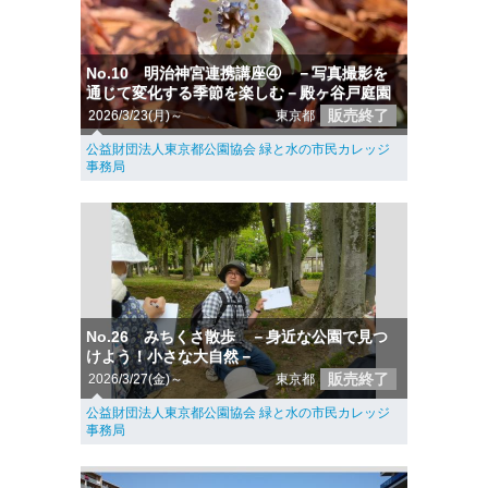
No.10 明治神宮連携講座④ －写真撮影を
通じて変化する季節を楽しむ－殿ヶ谷戸庭園
販売終了
2026/3/23(月)～
東京都
公益財団法人東京都公園協会 緑と水の市民カレッジ
事務局
No.26 みちくさ散歩 －身近な公園で見つ
けよう！小さな大自然－
販売終了
2026/3/27(金)～
東京都
公益財団法人東京都公園協会 緑と水の市民カレッジ
事務局