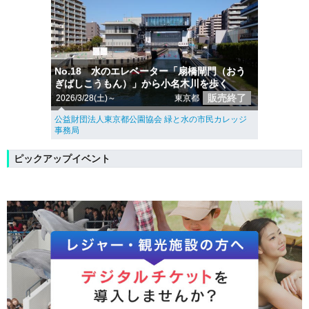
No.18 水のエレベーター「扇橋閘門（おう
ぎばしこうもん）」から小名木川を歩く
販売終了
2026/3/28(土)～
東京都
公益財団法人東京都公園協会 緑と水の市民カレッジ
事務局
ピックアップイベント