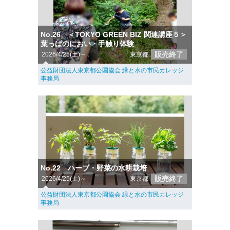
No.26 ＜TOKYO GREEN BIZ 関連講座５＞
葉っぱのにおい・手触り体験
販売終了
2026/4/25(土)～
東京都
公益財団法人東京都公園協会 緑と水の市民カレッジ
事務局
No.22 ハーブ・野菜の水耕栽培
販売終了
2026/4/25(土)～
東京都
公益財団法人東京都公園協会 緑と水の市民カレッジ
事務局