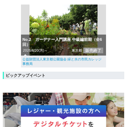
No.2 ガーデナー入門講座 中級編前期（全6
回）
販売終了
2026/4/20(月)～
東京都
公益財団法人東京都公園協会 緑と水の市民カレッジ
事務局
ピックアップイベント