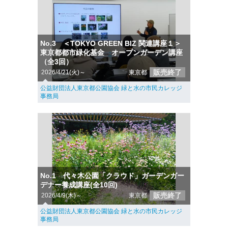
No.3 ＜TOKYO GREEN BIZ 関連講座１＞
東京都都市緑化基金 オープンガーデン講座
（全3回）
販売終了
2026/4/21(火)～
東京都
公益財団法人東京都公園協会 緑と水の市民カレッジ
事務局
No.1 代々木公園「クラウド」ガーデンガー
デナー養成講座(全10回)
販売終了
2026/4/9(木)～
東京都
公益財団法人東京都公園協会 緑と水の市民カレッジ
事務局