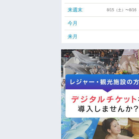
来週末
8/15（土）〜8/1
今月
来月