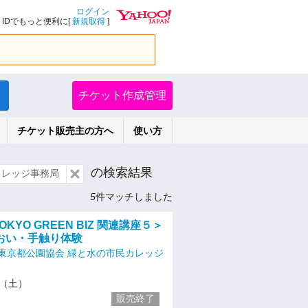
ログイン
IDでもっと便利に[
新規取得
]
チケット作成管理
チケット販売主の方へ
使い方
の検索結果
カレッジ事務局
5
件マッチしました
TOKYO GREEN BIZ 関連講座５＞
おい・手触り体験
東京都公園協会 緑と水の市民カレッジ
25（土）
販売終了