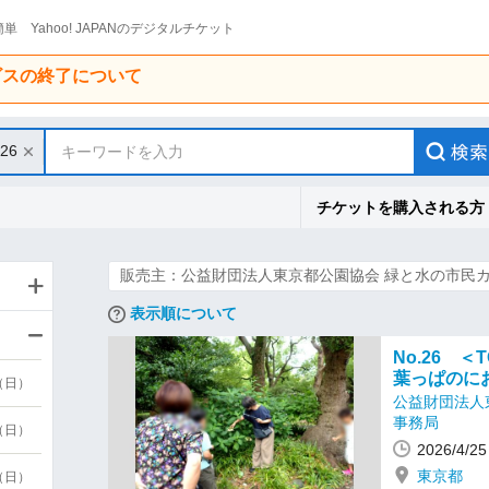
単 Yahoo! JAPANのデジタルチケット
ービスの終了について
/26
キーワードを入力
チケットを購入される方
販売主：公益財団法人東京都公園協会 緑と水の市民
表示順について
No.26 ＜
葉っぱのに
9（日）
公益財団法人
事務局
9（日）
2026/4/
東京都
6（日）