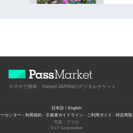
スマホで簡単 Yahoo! JAPANのデジタルチケット
日本語
｜
English
シーセンター
-
利用規約
-
主催者ガイドライン
-
ご利用ガイド
-
特定商取
写真：アフロ
© LY Corporation