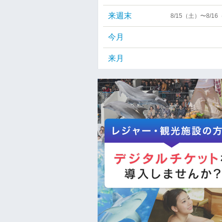
来週末
8/15（土）〜8/1
今月
来月