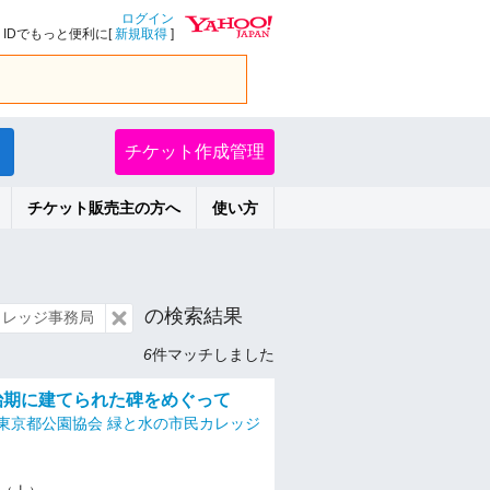
ログイン
IDでもっと便利に[
新規取得
]
チケット作成管理
チケット販売主の方へ
使い方
の検索結果
カレッジ事務局
6
件マッチしました
明治期に建てられた碑をめぐって
東京都公園協会 緑と水の市民カレッジ