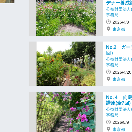
デナー養成講
公益財団法人
事務局
2026/4/
東京都
No.2 ガ
回）
公益財団法人
事務局
2026/4/
東京都
No.４ 
講座(全7回)
公益財団法人
事務局
2026/5/
東京都