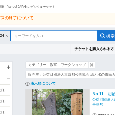
単 Yahoo! JAPANのデジタルチケット
ービスの終了について
/24
キーワードを入力
チケットを購入される方
カテゴリー：教室、ワークショップ
販売主：公益財団法人東京都公園協会 緑と水の市民
表示順について
9（日）
No.11 
公益財団法人
9（日）
事務局
6（日）