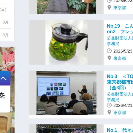
2026/5/
東京都
6（日）
8月
No.19 
on2 フ
9月
公益財団法人
事務局
2026/5/
東京都
No.3 ＜T
東京都都市
（全3回）
公益財団法人
事務局
2026/4/
東京都
No.1 