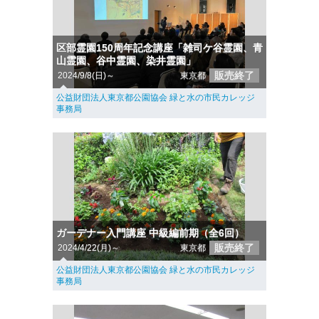
区部霊園150周年記念講座「雑司ケ谷霊園、青
山霊園、谷中霊園、染井霊園」
販売終了
2024/9/8(日)～
東京都
公益財団法人東京都公園協会 緑と水の市民カレッジ
事務局
ガーデナー入門講座 中級編前期（全6回）
販売終了
2024/4/22(月)～
東京都
公益財団法人東京都公園協会 緑と水の市民カレッジ
事務局