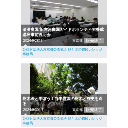
清澄庭園/旧古河庭園ガイドボランティア養成
講座事前説明会
販売終了
2024/9/28(土)～
東京都
公益財団法人東京都公園協会 緑と水の市民カレッジ
事務局
樹木医と学ぼう！谷中霊園の樹木と歴史を巡
る
販売終了
2024/9/30(月)～
東京都
公益財団法人東京都公園協会 緑と水の市民カレッジ
事務局