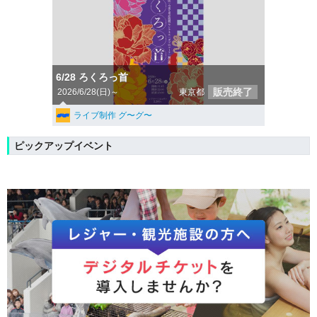
6/28 ろくろっ首
販売終了
2026/6/28(日)～
東京都
ライブ制作 グ〜グ〜
ピックアップイベント