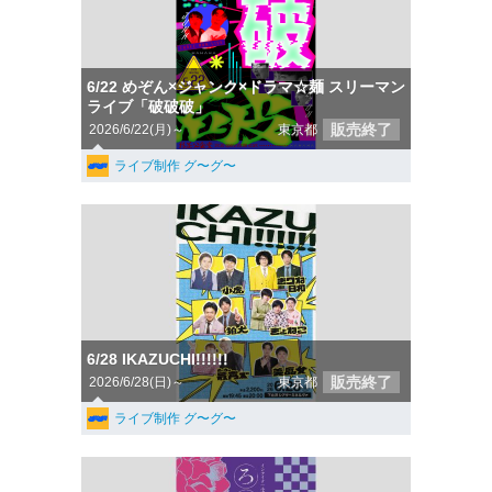
6/22 めぞん×ジャンク×ドラマ☆麺 スリーマン
ライブ「破破破」
販売終了
2026/6/22(月)～
東京都
ライブ制作 グ〜グ〜
6/28 IKAZUCHI!!!!!!
販売終了
2026/6/28(日)～
東京都
ライブ制作 グ〜グ〜