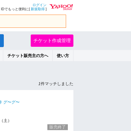
ログイン
IDでもっと便利に[
新規取得
]
チケット作成管理
チケット販売主の方へ
使い方
1
件マッチしました
作 グ〜グ〜
30（土）
販売終了