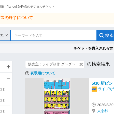
単 Yahoo! JAPANのデジタルチケット
ービスの終了について
/31
キーワードを入力
チケットを購入される方
の検索結果
販売主：ライブ制作 グ〜グ〜
表示順について
5/30 新ピン
ライブ制
9（日）
9（日）
2026/5/
東京都
6（日）