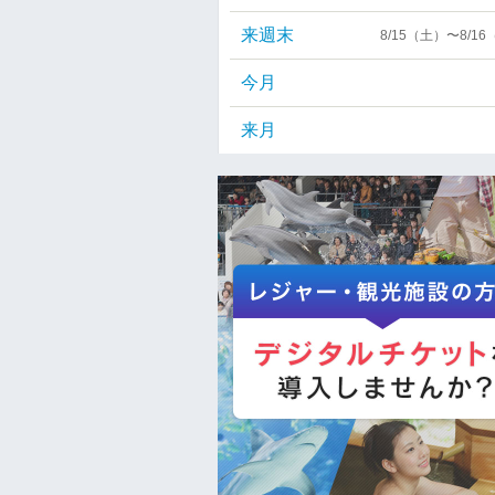
来週末
8/15（土）〜8/1
今月
来月