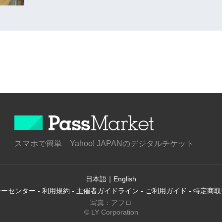
スマホで簡単 Yahoo! JAPANのデジタルチケット
日本語
｜
English
シーセンター
-
利用規約
-
主催者ガイドライン
-
ご利用ガイド
-
特定商取
写真：アフロ
© LY Corporation