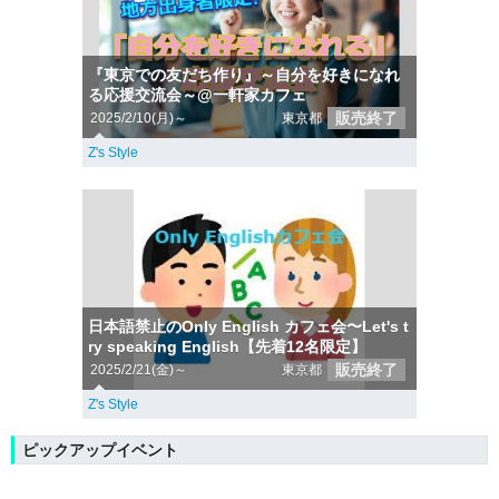
『東京での友だち作り』～自分を好きになれ
る応援交流会～@一軒家カフェ
販売終了
2025/2/10(月)～
東京都
Z's Style
日本語禁止のOnly English カフェ会〜Let's t
ry speaking English【先着12名限定】
販売終了
2025/2/21(金)～
東京都
Z's Style
ピックアップイベント