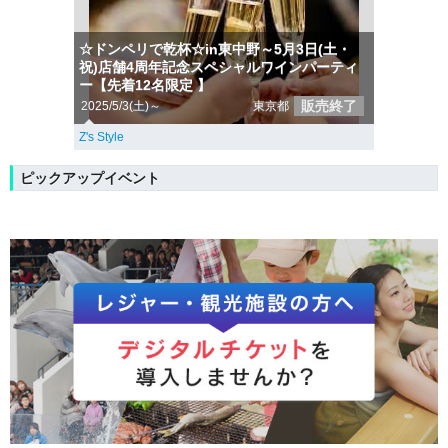
☆ドンペリで乾杯☆in東中野～5月3日(土・
祝)店舗4周年記念スペシャルワインパーティ
ー【先着12名限定 】
販売終了
2025/5/3(土)～
東京都
Z's Style
ピックアップイベント