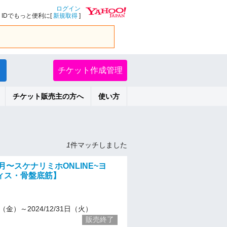
ログイン
IDでもっと便利に[
新規取得
]
チケット作成管理
チケット販売主の方へ
使い方
1
件マッチしました
2月〜スケナリミホONLINE~ヨ
ィス・骨盤底筋】
/1（金）～2024/12/31日（火）
販売終了