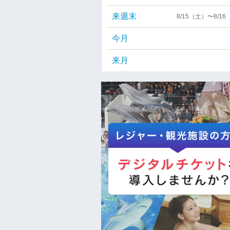
来週末
8/15（土）〜8/1
今月
来月