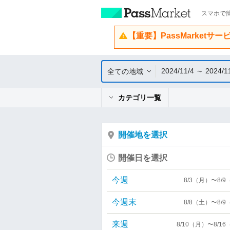
スマホで簡
【重要】PassMarketサ
2024/11/4 ～ 2024/1
全ての地域
カテゴリ一覧
開催地を選択
開催日を選択
今週
8/3（月）〜8/
今週末
8/8（土）〜8/
来週
8/10（月）〜8/1