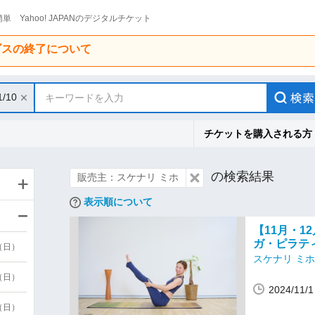
単 Yahoo! JAPANのデジタルチケット
ービスの終了について
1/10
キーワードを入力
チケットを購入される方
の検索結果
販売主：スケナリ ミホ
表示順について
【11月・1
ガ・ピラテ
9（日）
スケナリ ミホ
9（日）
2024/11
6（日）