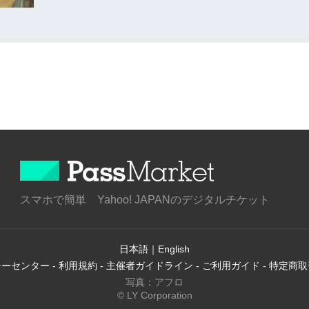
スマホで簡単 Yahoo! JAPANのデジタルチケット
日本語
｜
English
シーセンター
-
利用規約
-
主催者ガイドライン
-
ご利用ガイド
-
特定商取
写真：アフロ
© LY Corporation