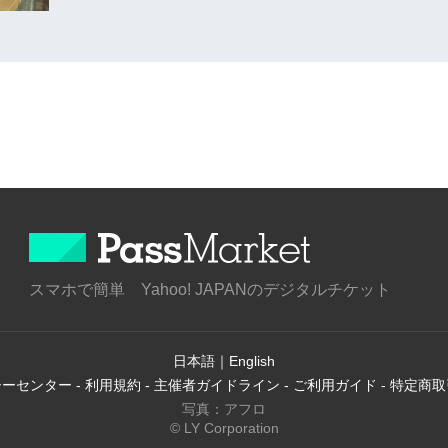
スマホで簡単 Yahoo! JAPANのデジタルチケット
日本語
｜
English
シーセンター
-
利用規約
-
主催者ガイドライン
-
ご利用ガイド
-
特定商取
写真：アフロ
© LY Corporation