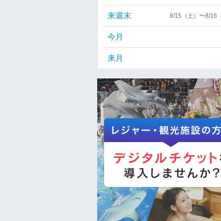
来週末
8/15（土）〜8/1
今月
来月