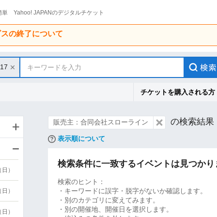
単 Yahoo! JAPANのデジタルチケット
ービスの終了について
/17
キーワードを入力
チケットを購入される方
の検索結果
販売主：合同会社スローライン
表示順について
検索条件に一致するイベントは見つかり
9（日）
検索のヒント：
・キーワードに誤字・脱字がないか確認します。
9（日）
・別のカテゴリに変えてみます。
・別の開催地、開催日を選択します。
6（日）