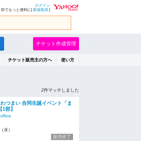
ログイン
IDでもっと便利に[
新規取得
]
チケット作成管理
チケット販売主の方へ
使い方
2
件マッチしました
あわつまい 合同生誕イベント「ま
【1部】
ffice
11（水）
販売終了