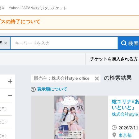
単 Yahoo! JAPANのデジタルチケット
ービスの終了について
15
キーワードを入力
チケットを購入される方
の検索結果
販売主：株式会社style office
表示順について
絃ユリナ×
いといと」
9（日）
株式会社style o
9（日）
2026/2/
東京都
6（日）