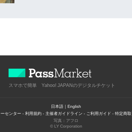
スマホで簡単 Yahoo! JAPANのデジタルチケット
日本語
｜
English
シーセンター
-
利用規約
-
主催者ガイドライン
-
ご利用ガイド
-
特定商取
写真：アフロ
© LY Corporation