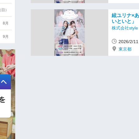
6（日）
絃ユリナ×
いといと」
8月
株式会社style o
9月
2026/2/
東京都