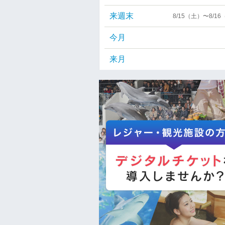
来週末
8/15（土）〜8/1
今月
来月